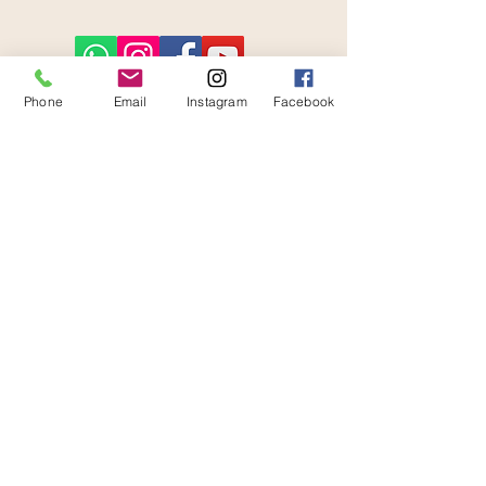
Phone
Email
Instagram
Facebook
Über mich
Anfahrt
Impressum
Datenschutz
© 2024 Andrea Seifert - e
rstellt mit
Wix.com