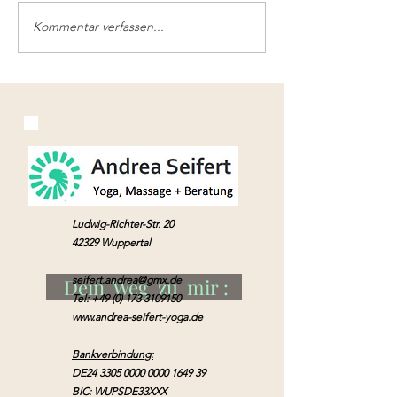
Kommentar verfassen...
Yoga -
Jetzt Online - M
Krankenkassenkurse jetzt
von Afrika
in Wuppertal Vohwinkel!
Ludwig-Richter-Str. 20
42329 Wuppertal
seifert.andrea@gmx.de
Dein Weg zu mir :
Tel:
+49 (0) 173 3109150
www.andrea-seifert-yoga.de
Bankverbindung:
DE24
3305 0000 0000 1649
39
BIC: WUPSDE33XXX