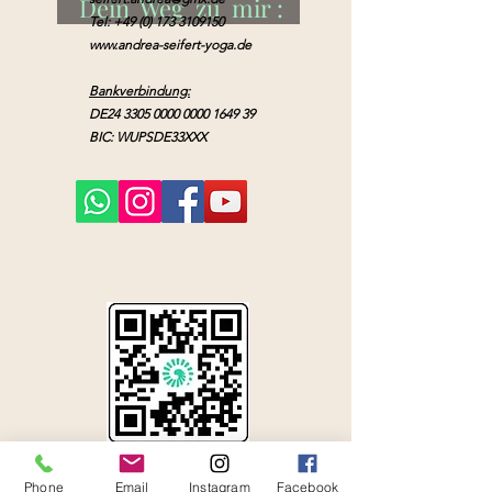
Dein Weg zu mir :
Tel:
+49 (0) 173 3109150
www.andrea-seifert-yoga.de
Bankverbindung:
DE24
3305 0000 0000 1649
39
BIC: WUPSDE33XXX
Über mich
Phone
Email
Instagram
Facebook