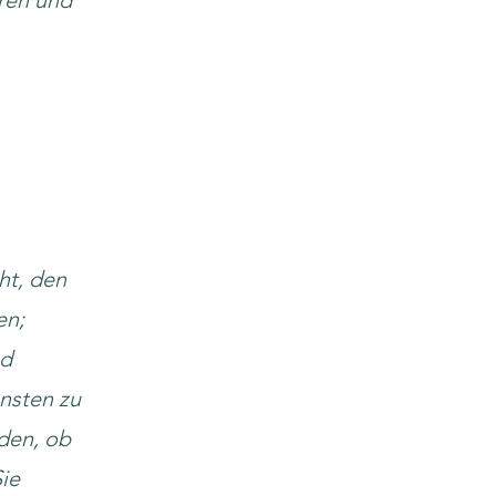
ren und
ht, den
en;
nd
nsten zu
den, ob
Sie