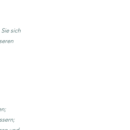
 Sie sich
seren
en;
ssern;