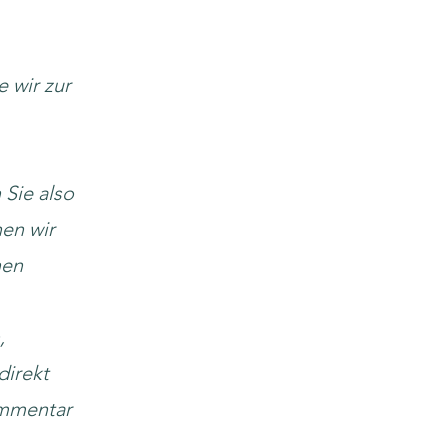
 wir zur
 Sie also
en wir
nen
,
direkt
ommentar