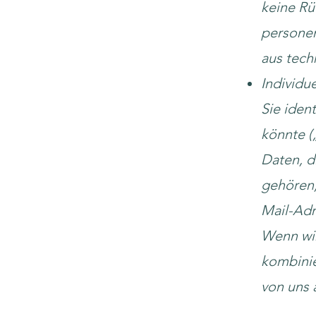
keine Rü
personen
aus tec
Individue
Sie iden
könnte 
Daten, d
gehören,
Mail-Adr
Wenn wi
kombinie
von uns 