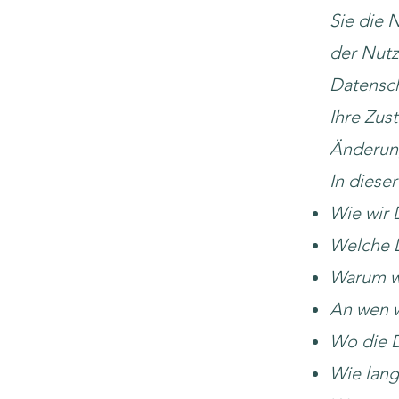
Sie die 
der Nutz
Datensch
Ihre Zus
Änderung
In dieser
Wie wir
Welche D
Warum wi
An wen w
Wo die 
Wie lang