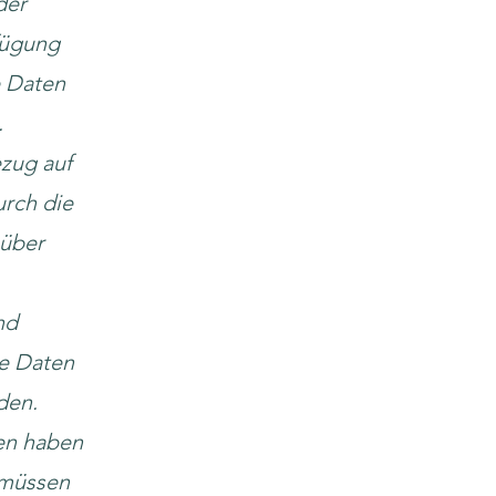
der
fügung
e Daten
.
ezug auf
urch die
 über
nd
re Daten
den.
den haben
 müssen