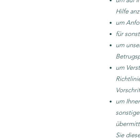
um auf I
Hilfe an
um Anfor
für sons
um unser
Betrugsp
um Vers
Richtlin
Vorschri
um Ihnen
sonstige
übermitt
Sie dies