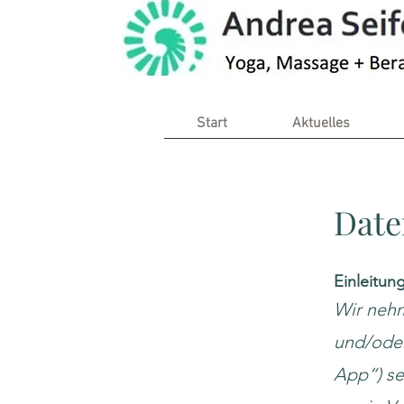
Start
Aktuelles
Date
Einleitun
Wir nehm
und/oder
App“) se