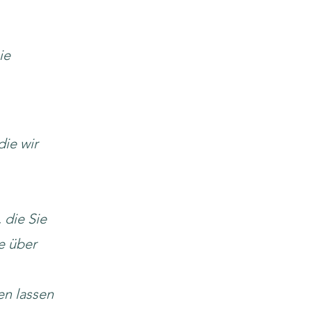
ie
die wir
 die Sie
e über
n lassen