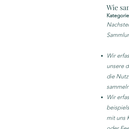
Wie sa
Kategori
Nachsteh
Sammlun
Wir erfa
unsere d
die Nutz
sammeln,
Wir erfa
beispiel
mit uns 
oder Fee