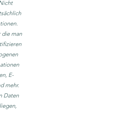
Nicht
sächlich
tionen.
er die man
ifizieren
zogenen
mationen
en, E-
nd mehr.
n Daten
liegen,